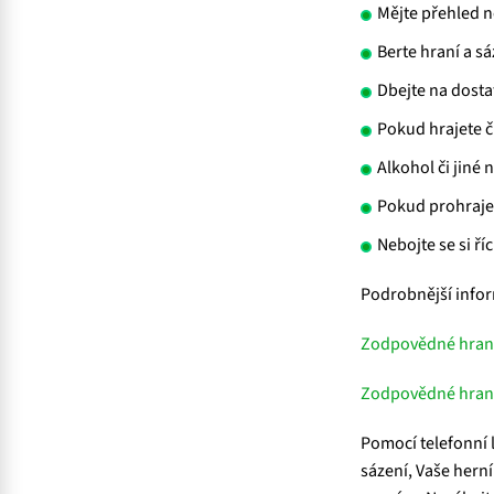
Mějte přehled ne
Berte hraní a sá
Dbejte na dostat
Pokud hrajete či
Alkohol či jiné 
Pokud prohrajete
Nebojte se si ří
Podrobnější infor
Zodpovědné hraní
Zodpovědné hraní
Pomocí telefonní 
sázení, Vaše hern