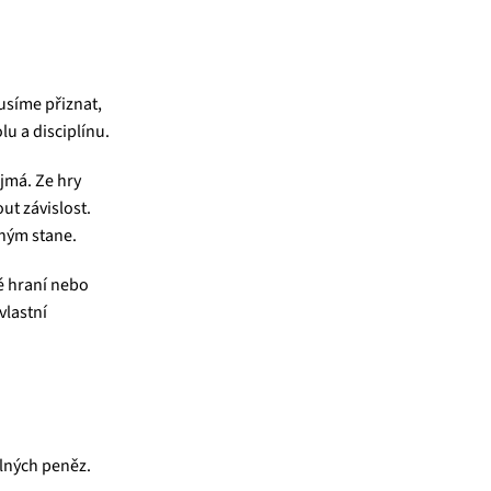
usíme přiznat,
u a disciplínu.
ejmá. Ze hry
ut závislost.
ohým stane.
é hraní nebo
vlastní
volných peněz.