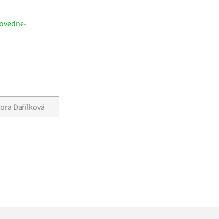
povedne-
ora Dařílková