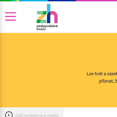
Lze hrát a sáz
přiznat,
Zpět na Nejen pro média