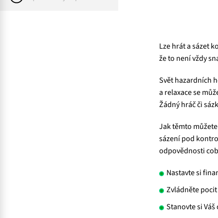
Lze hrát a sázet 
že to není vždy s
Svět hazardních he
a relaxace se může
Žádný hráč či sáz
Jak těmto můžete 
sázení pod kontro
odpovědnosti coby
Nastavte si fina
Zvládněte pocit
Stanovte si Váš 