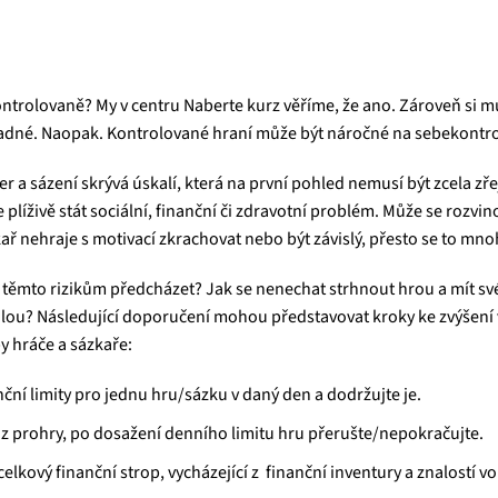
kontrolovaně? My v centru Naberte kurz věříme, že ano. Zároveň si m
nadné. Naopak. Kontrolované hraní může být náročné na sebekontrol
r a sázení skrývá úskalí, která na první pohled nemusí být zcela zř
 plíživě stát sociální, finanční či zdravotní problém. Může se rozvino
kař nehraje s motivací zkrachovat nebo být závislý, přesto se to mn
těmto rizikům předcházet? Jak se nenechat strhnout hrou a mít sv
lou? Následující doporučení mohou představovat kroky ke zvýšení 
 hráče a sázkaře:
nční limity pro jednu hru/sázku v daný den a dodržujte je.
 z prohry, po dosažení denního limitu hru přerušte/nepokračujte.
celkový finanční strop, vycházející z finanční inventury a znalostí 