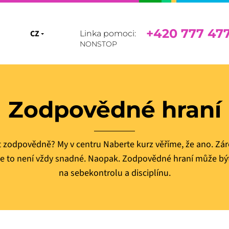
+420 777 47
CZ
CZ
Linka pomoci:
NONSTOP
EN
Zodpovědné hraní
et zodpovědně? My v centru Naberte kurz věříme, že ano. Zá
 že to není vždy snadné. Naopak. Zodpovědné hraní může bý
na sebekontrolu a disciplínu.