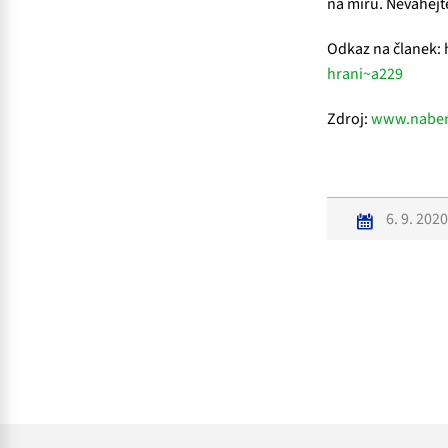
na míru. Neváhejt
Odkaz na članek: 
hrani~a229
Zdroj:
www.naber
6. 9. 2020