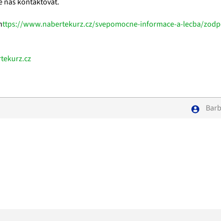
e nás kontaktovat.
h
ttps://www.nabertekurz.cz/svepomocne-informace-a-lecba/zod
tekurz.cz
Barb