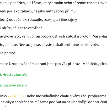
jen o penězích, ale i čase, který hraním nebo sázením chcete trávit 
zení jen jako zábavu, ne jako nutný zdroj příjmu.
ečný odpočinek, relaxujte, rozvíjejte i jiné zájmy.
 sázíte, dělejte to otevřeně.
návykové látky vám ubírají pozornost, ostražitost a prolomí Vaše vla
, stalo se. Nevracejte se, abyste získali prohrané peníze zpět.
ci o pomoc.
mace k zodpovědnému hraní jsme pro Vás připravili v následujících 
: Hrací automaty
: Kurzové sázení
linky
777 477 877
nebo individuálního chatu s Vámi rádi probereme
í návyky a společně se můžeme podívat na nejvhodnější doporučení