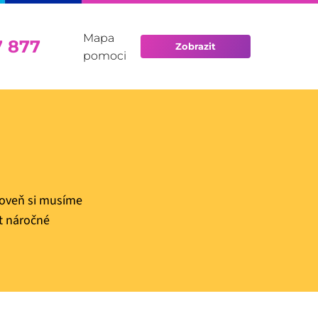
Mapa
7 877
Zobrazit
pomoci
roveň si musíme
t náročné