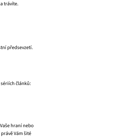
a trávíte.
stní předsevzetí.
sériích článků:
 Vaše hraní nebo
 právě Vám šité