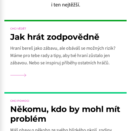
i ten nejtěžší.
CHCI VĚDĚT
Jak hrát zodpovědně
Hraní bereš jako zábavu, ale obáváš se možných rizik?
Máme pro tebe rady a tipy, aby tvé hraní zůstalo jen
zábavou. Nebo se inspiruj příběhy ostatních hráčů.
CHCI POMOCI
Někomu, kdo by mohl mít
problém
Máš obavy o někoho ze svého blízkého okolí, rodiny,