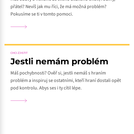
přátel? Nevíš jak mu říci, že má možná problém?
Pokusíme se ti v tomto pomoci.
CHCI ZJISTIT
Jestli nemám problém
Máš pochybnosti? Ověř si, jestli nemáš s hraním
problém a inspiruj se ostatními, kteří hraní dostali opět
pod kontrolu. Abys ses i ty cítil lépe.