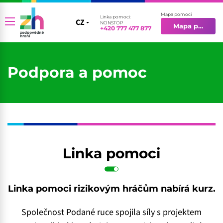
Mapa pomoci
Linka pomoci:
CZ
CZ
NONSTOP
Mapa pomoci
+420 777 477 877
EN
Podpora a pomoc
Linka pomoci
Linka pomoci rizikovým hráčům nabírá kurz.
Společnost Podané ruce spojila síly s projektem