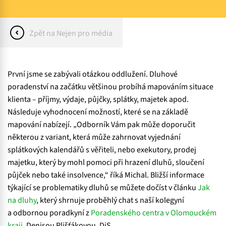
Zpět na Nejen pro média
První jsme se zabývali otázkou oddlužení. Dluhové
poradenství na začátku většinou probíhá mapováním situace
klienta – příjmy, výdaje, půjčky, splátky, majetek apod.
Následuje vyhodnocení možností, které se na základě
mapování nabízejí. „Odborník Vám pak může doporučit
některou z variant, která může zahrnovat vyjednání
splátkových kalendářů s věřiteli, nebo exekutory, prodej
majetku, který by mohl pomoci při hrazení dluhů, sloučení
půjček nebo také insolvence,“ říká Michal. Bližší informace
týkající se problematiky dluhů se můžete dočíst v článku
Jak
na dluhy
, který shrnuje proběhlý chat s naší kolegyní
a odbornou poradkyní z
Poradenského centra v Olomouckém
kraji
, Denisou Plišťákovou, DiS.