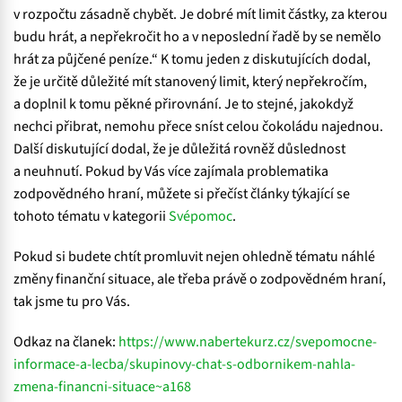
v rozpočtu zásadně chybět. Je dobré mít limit částky, za kterou
budu hrát, a nepřekročit ho a v neposlední řadě by se nemělo
hrát za půjčené peníze.“ K tomu jeden z diskutujících dodal,
že je určitě důležité mít stanovený limit, který nepřekročím,
a doplnil k tomu pěkné přirovnání. Je to stejné, jakokdyž
nechci přibrat, nemohu přece sníst celou čokoládu najednou.
Další diskutující dodal, že je důležitá rovněž důslednost
a neuhnutí. Pokud by Vás více zajímala problematika
zodpovědného hraní, můžete si přečíst články týkající se
tohoto tématu v kategorii
Svépomoc
.
Pokud si budete chtít promluvit nejen ohledně tématu náhlé
změny finanční situace, ale třeba právě o zodpovědném hraní,
tak jsme tu pro Vás.
Odkaz na članek:
https://www.nabertekurz.cz/svepomocne-
informace-a-lecba/skupinovy-chat-s-odbornikem-nahla-
zmena-financni-situace~a168