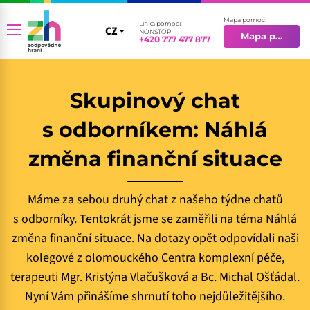
Mapa pomoci
Linka pomoci:
CZ
CZ
NONSTOP
Mapa pomoci
+420 777 477 877
EN
Skupinový chat
s odborníkem: Náhlá
změna finanční situace
Máme za sebou druhý chat z našeho týdne chatů
s odborníky. Tentokrát jsme se zaměřili na téma Náhlá
změna finanční situace. Na dotazy opět odpovídali naši
kolegové z olomouckého Centra komplexní péče,
terapeuti Mgr. Kristýna Vlačušková a Bc. Michal Ošťádal.
Nyní Vám přinášíme shrnutí toho nejdůležitějšího.