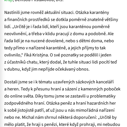
Nastínili jsme rovněž aktuální situaci. Otázka karantény
a finančních prostředků se dotkla poměrně znatelně většiny
lidí. „Určitě je i řada lidí, kteří jsou karanténou poměrně
neovlivnění, a třeba v klidu pracují z domu a podobně. Ale
řada lidí je na nucené dovolené, nebo s dětmi doma, nebo
tedy přímo v nařízené karanténě, a jejich příjmy to tak
ovlivnilo,“ říká Kristýna. O své poznatky se podělil i jeden
z účastníků chatu, který dodal, že tuhle situaci lidi pocítí teď
v dubnu, když jim nepřijde očekávaný obnos.
Dostali jsme se i k tématu uzavřených sázkových kanceláří
a heren. Tedy k přesunu hraní a sázení z kamenných poboček
do online světa. Díky tomu jsme se zastavili u problematiky
zodpovědného hraní. Otázka peněz a hraní hazardních her
k sobě jistojistě patří, ať už jsou u nás mimořádná nařízení
nebo ne. Michal nám shrnul některá doporučení: „Určitě by
mělo platit, že hraji s penězi, které když prohraji, mi nebudou