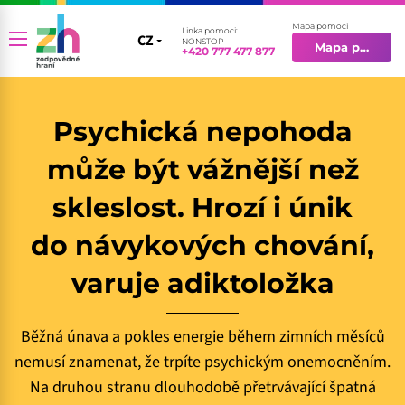
Mapa pomoci
Linka pomoci:
CZ
CZ
NONSTOP
Mapa pomoci
+420 777 477 877
EN
Psychická nepohoda
může být vážnější než
skleslost. Hrozí i únik
do návykových chování,
varuje adiktoložka
Běžná únava a pokles energie během zimních měsíců
nemusí znamenat, že trpíte psychickým onemocněním.
Na druhou stranu dlouhodobě přetrvávající špatná