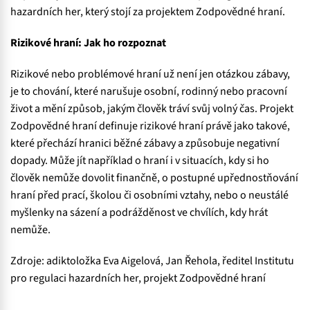
hazardních her, který stojí za projektem Zodpovědné hraní.
Rizikové hraní: Jak ho rozpoznat
Rizikové nebo problémové hraní už není jen otázkou zábavy,
je to chování, které narušuje osobní, rodinný nebo pracovní
život a mění způsob, jakým člověk tráví svůj volný čas. Projekt
Zodpovědné hraní definuje rizikové hraní právě jako takové,
které přechází hranici běžné zábavy a způsobuje negativní
dopady. Může jít například o hraní i v situacích, kdy si ho
člověk nemůže dovolit finančně, o postupné upřednostňování
hraní před prací, školou či osobními vztahy, nebo o neustálé
myšlenky na sázení a podrážděnost ve chvílích, kdy hrát
nemůže.
Zdroje: adiktoložka Eva Aigelová, Jan Řehola, ředitel Institutu
pro regulaci hazardních her, projekt Zodpovědné hraní