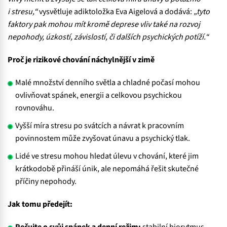
i stresu,“
vysvětluje adiktoložka Eva Aigelová a dodává:
„tyto
faktory pak mohou mít kromě deprese vliv také na rozvoj
nepohody, úzkostí, závislostí, či dalších psychických potíží.“
Proč je rizikové chování náchylnější v zimě
Malé množství denního světla a chladné počasí mohou
ovlivňovat spánek, energii a celkovou psychickou
rovnováhu.
Vyšší míra stresu po svátcích a návrat k pracovním
povinnostem může zvyšovat únavu a psychický tlak.
Lidé ve stresu mohou hledat úlevu v chování, které jim
krátkodobě přináší únik, ale nepomáhá řešit skutečné
příčiny nepohody.
Jak tomu předejít: