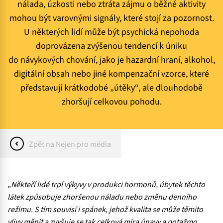
nálada, úzkosti nebo ztráta zájmu o běžné aktivity
mohou být varovnými signály, které stojí za pozornost.
U některých lidí může být psychická nepohoda
doprovázena zvýšenou tendencí k úniku
do návykových chování, jako je hazardní hraní, alkohol,
digitální obsah nebo jiné kompenzační vzorce, které
představují krátkodobé „útěky“, ale dlouhodobě
zhoršují celkovou pohodu.
Zpět na Nejen pro média
„Někteří lidé trpí výkyvy v produkci hormonů, úbytek těchto
látek způsobuje zhoršenou náladu nebo změnu denního
režimu. S tím souvisí i spánek, jehož kvalita se může těmito
vlivy měnit a zvyšuje se tak celková míra únavy a potažmo