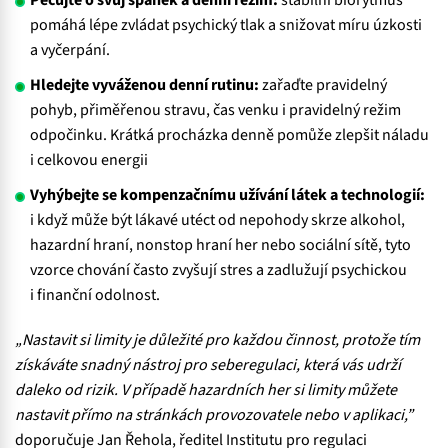
Pečujte o svůj spánek a denní režim:
stabilní biorytmus
pomáhá lépe zvládat psychický tlak a snižovat míru úzkosti
a vyčerpání.
Hledejte vyváženou denní rutinu:
zařaďte pravidelný
pohyb, přiměřenou stravu, čas venku i pravidelný režim
odpočinku. Krátká procházka denně pomůže zlepšit náladu
i celkovou energii
Vyhýbejte se kompenzačnímu užívání látek a technologií:
i když může být lákavé utéct od nepohody skrze alkohol,
hazardní hraní, nonstop hraní her nebo sociální sítě, tyto
vzorce chování často zvyšují stres a zadlužují psychickou
i finanční odolnost.
„Nastavit si limity je důležité pro každou činnost, protože tím
získáváte snadný nástroj pro seberegulaci, která vás udrží
daleko od rizik. V případě hazardních her si limity můžete
nastavit přímo na stránkách provozovatele nebo v aplikaci,”
doporučuje Jan Řehola, ředitel Institutu pro regulaci