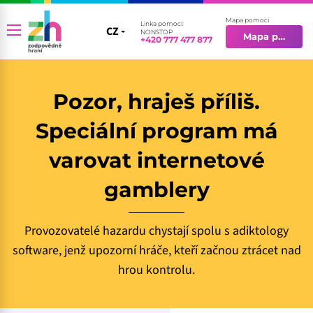
Mapa pomoci
Linka pomoci:
CZ
CZ
NONSTOP
Mapa pomoci
+420 777 477 877
EN
Pozor, hraješ příliš.
Speciální program má
varovat internetové
gamblery
Provozovatelé hazardu chystají spolu s adiktology
software, jenž upozorní hráče, kteří začnou ztrácet nad
hrou kontrolu.