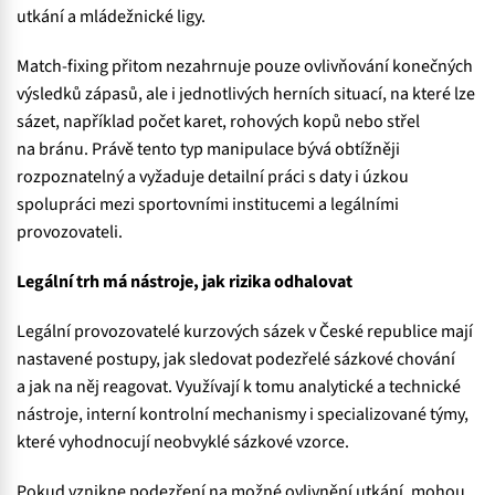
utkání a mládežnické ligy.
Match-fixing přitom nezahrnuje pouze ovlivňování konečných
výsledků zápasů, ale i jednotlivých herních situací, na které lze
sázet, například počet karet, rohových kopů nebo střel
na bránu. Právě tento typ manipulace bývá obtížněji
rozpoznatelný a vyžaduje detailní práci s daty i úzkou
spolupráci mezi sportovními institucemi a legálními
provozovateli.
Legální trh má nástroje, jak rizika odhalovat
Legální provozovatelé kurzových sázek v České republice mají
nastavené postupy, jak sledovat podezřelé sázkové chování
a jak na něj reagovat. Využívají k tomu analytické a technické
nástroje, interní kontrolní mechanismy i specializované týmy,
které vyhodnocují neobvyklé sázkové vzorce.
Pokud vznikne podezření na možné ovlivnění utkání, mohou