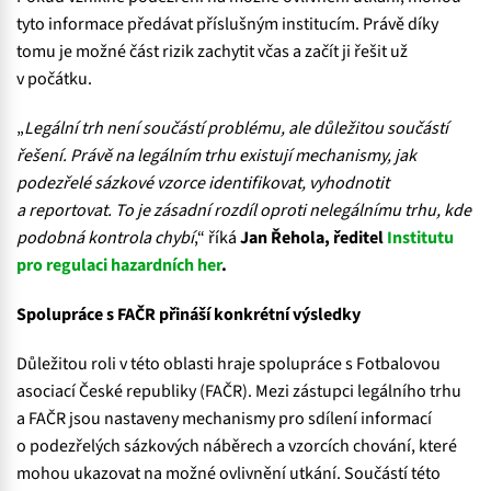
tyto informace předávat příslušným institucím. Právě díky
tomu je možné část rizik zachytit včas a začít ji řešit už
v počátku.
„
Legální trh není součástí problému, ale důležitou součástí
řešení. Právě na legálním trhu existují mechanismy, jak
podezřelé sázkové vzorce identifikovat, vyhodnotit
a reportovat. To je zásadní rozdíl oproti nelegálnímu trhu, kde
podobná kontrola chybí
,“ říká
Jan Řehola, ředitel
Institutu
pro regulaci hazardních her
.
Spolupráce s FAČR přináší konkrétní výsledky
Důležitou roli v této oblasti hraje spolupráce s Fotbalovou
asociací České republiky (FAČR). Mezi zástupci legálního trhu
a FAČR jsou nastaveny mechanismy pro sdílení informací
o podezřelých sázkových náběrech a vzorcích chování, které
mohou ukazovat na možné ovlivnění utkání. Součástí této