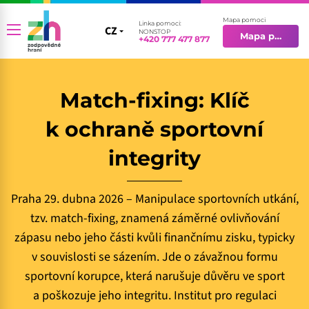
Mapa pomoci
Linka pomoci:
CZ
CZ
NONSTOP
Mapa pomoci
+420 777 477 877
EN
Match-fixing: Klíč
k ochraně sportovní
integrity
Praha 29. dubna 2026 – Manipulace sportovních utkání,
tzv. match-fixing, znamená záměrné ovlivňování
zápasu nebo jeho části kvůli finančnímu zisku, typicky
v souvislosti se sázením. Jde o závažnou formu
sportovní korupce, která narušuje důvěru ve sport
a poškozuje jeho integritu. Institut pro regulaci