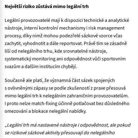
Největší riziko zůstává mimo legální trh
Legální provozovatelé mají k dispozici technické a analytické
nástroje, interní kontrolní mechanismy i risk management
procesy, díky nimž mohou podezřelé sázkové vzorce včas
zachytit, vyhodnotit a dále reportovat. Právě tím se zásadně
liší od nelegálního trhu, kde srovnatelné nástroje,
systematický monitoring ani odpovědnost vůči sportovním
svazům a dalším institucím chybějí.
Současně ale platí, že významná část sázek spojených
s ovlivněnými zápasy se podle zkušeností z praxe přesouvá
mimo legální trh k nelegálním zahraničním provozovatelům.
I proto nelze match-fixing účinně potlačovat bez důsledného
omezování a blokace nelegální nabídky.
„
Legální trh má nastavené nástroje i odpovědnost, ale pokud
se rizikové sázkové aktivity přesouvají do nelegálního