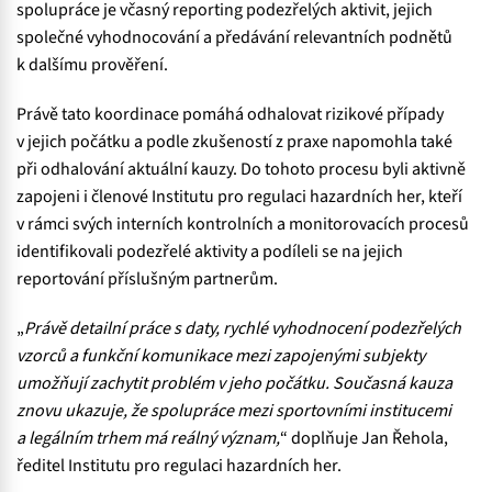
spolupráce je včasný reporting podezřelých aktivit, jejich
společné vyhodnocování a předávání relevantních podnětů
k dalšímu prověření.
Právě tato koordinace pomáhá odhalovat rizikové případy
v jejich počátku a podle zkušeností z praxe napomohla také
při odhalování aktuální kauzy. Do tohoto procesu byli aktivně
zapojeni i členové Institutu pro regulaci hazardních her, kteří
v rámci svých interních kontrolních a monitorovacích procesů
identifikovali podezřelé aktivity a podíleli se na jejich
reportování příslušným partnerům.
„
Právě detailní práce s daty, rychlé vyhodnocení podezřelých
vzorců a funkční komunikace mezi zapojenými subjekty
umožňují zachytit problém v jeho počátku. Současná kauza
znovu ukazuje, že spolupráce mezi sportovními institucemi
a legálním trhem má reálný význam,
“ doplňuje Jan Řehola,
ředitel Institutu pro regulaci hazardních her.