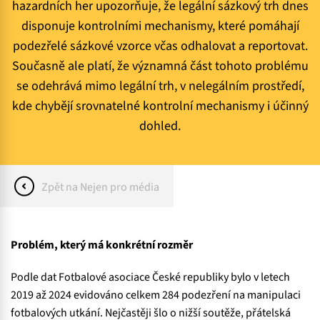
hazardních her upozorňuje, že legální sázkový trh dnes
disponuje kontrolními mechanismy, které pomáhají
podezřelé sázkové vzorce včas odhalovat a reportovat.
Současně ale platí, že významná část tohoto problému
se odehrává mimo legální trh, v nelegálním prostředí,
kde chybějí srovnatelné kontrolní mechanismy i účinný
dohled.
Zpět na Nejen pro média
Problém, který má konkrétní rozměr
Podle dat Fotbalové asociace České republiky bylo v letech
2019 až 2024 evidováno celkem 284 podezření na manipulaci
fotbalových utkání. Nejčastěji šlo o nižší soutěže, přátelská