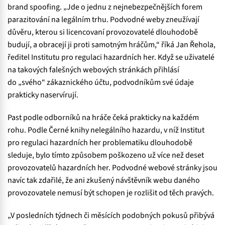
brand spoofing. „Jde o jednu z nejnebezpečnějších forem
parazitování na legálním trhu. Podvodné weby zneužívají
důvěru, kterou si licencovaní provozovatelé dlouhodobě
budují, a obracejí ji proti samotným hráčům,“ říká Jan Řehola,
ředitel Institutu pro regulaci hazardních her. Když se uživatelé
na takových falešných webových stránkách přihlásí
do „svého“ zákaznického účtu, podvodníkům své údaje
prakticky naservírují.
Past podle odborníků na hráče čeká prakticky na každém
rohu. Podle Černé knihy nelegálního hazardu, v níž Institut
pro regulaci hazardních her problematiku dlouhodobě
sleduje, bylo tímto způsobem poškozeno už více než deset
provozovatelů hazardních her. Podvodné webové stránky jsou
navíc tak zdařilé, že ani zkušený návštěvník webu daného
provozovatele nemusí být schopen je rozlišit od těch pravých.
„V posledních týdnech či měsících podobných pokusů přibývá