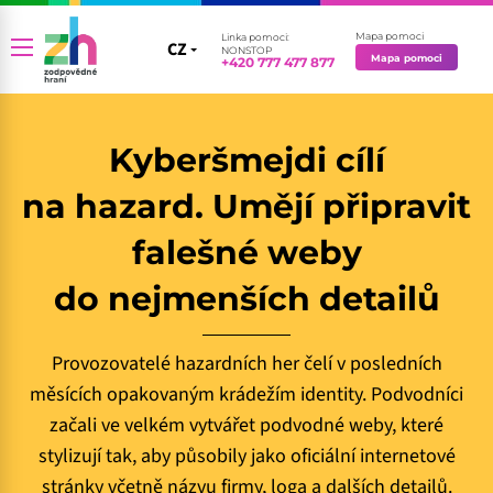
Mapa pomoci
Linka pomoci:
CZ
CZ
NONSTOP
Mapa pomoci
+420 777 477 877
EN
Kyberšmejdi cílí
na hazard. Umějí připravit
falešné weby
do nejmenších detailů
Provozovatelé hazardních her čelí v posledních
měsících opakovaným krádežím identity. Podvodníci
začali ve velkém vytvářet podvodné weby, které
stylizují tak, aby působily jako oficiální internetové
stránky včetně názvu firmy, loga a dalších detailů.