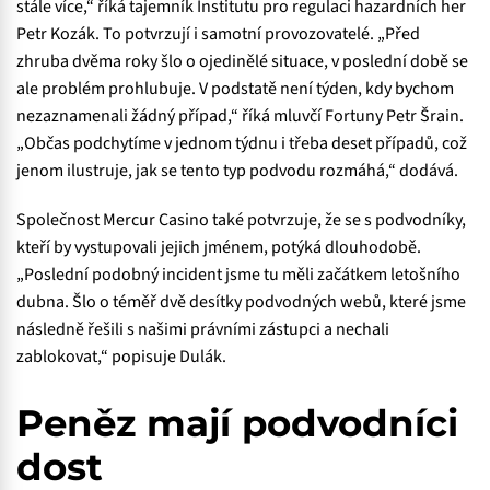
stále více,“ říká tajemník Institutu pro regulaci hazardních her
Petr Kozák. To potvrzují i samotní provozovatelé. „Před
zhruba dvěma roky šlo o ojedinělé situace, v poslední době se
ale problém prohlubuje. V podstatě není týden, kdy bychom
nezaznamenali žádný případ,“ říká mluvčí Fortuny Petr Šrain.
„Občas podchytíme v jednom týdnu i třeba deset případů, což
jenom ilustruje, jak se tento typ podvodu rozmáhá,“ dodává.
Společnost Mercur Casino také potvrzuje, že se s podvodníky,
kteří by vystupovali jejich jménem, potýká dlouhodobě.
„Poslední podobný incident jsme tu měli začátkem letošního
dubna. Šlo o téměř dvě desítky podvodných webů, které jsme
následně řešili s našimi právními zástupci a nechali
zablokovat,“ popisuje Dulák.
Peněz mají podvodníci
dost