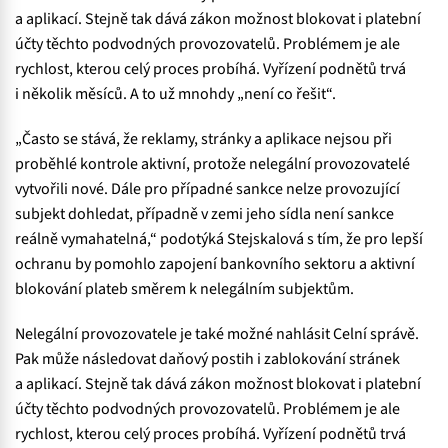
a aplikací. Stejně tak dává zákon možnost blokovat i platební
účty těchto podvodných provozovatelů. Problémem je ale
rychlost, kterou celý proces probíhá. Vyřízení podnětů trvá
i několik měsíců. A to už mnohdy „není co řešit“.
„Často se stává, že reklamy, stránky a aplikace nejsou při
proběhlé kontrole aktivní, protože nelegální provozovatelé
vytvořili nové. Dále pro případné sankce nelze provozující
subjekt dohledat, případně v zemi jeho sídla není sankce
reálně vymahatelná,“ podotýká Stejskalová s tím, že pro lepší
ochranu by pomohlo zapojení bankovního sektoru a aktivní
blokování plateb směrem k nelegálním subjektům.
Nelegální provozovatele je také možné nahlásit Celní správě.
Pak může následovat daňový postih i zablokování stránek
a aplikací. Stejně tak dává zákon možnost blokovat i platební
účty těchto podvodných provozovatelů. Problémem je ale
rychlost, kterou celý proces probíhá. Vyřízení podnětů trvá