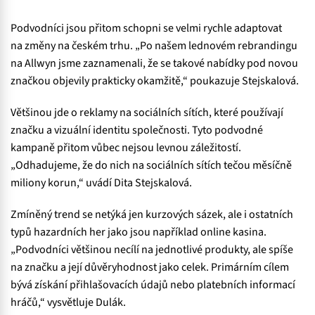
Podvodníci jsou přitom schopni se velmi rychle adaptovat
na změny na českém trhu. „Po našem lednovém rebrandingu
na Allwyn jsme zaznamenali, že se takové nabídky pod novou
značkou objevily prakticky okamžitě,“ poukazuje Stejskalová.
Většinou jde o reklamy na sociálních sítích, které používají
značku a vizuální identitu společnosti. Tyto podvodné
kampaně přitom vůbec nejsou levnou záležitostí.
„Odhadujeme, že do nich na sociálních sítích tečou měsíčně
miliony korun,“ uvádí Dita Stejskalová.
Zmíněný trend se netýká jen kurzových sázek, ale i ostatních
typů hazardních her jako jsou například online kasina.
„Podvodníci většinou necílí na jednotlivé produkty, ale spíše
na značku a její důvěryhodnost jako celek. Primárním cílem
bývá získání přihlašovacích údajů nebo platebních informací
hráčů,“ vysvětluje Dulák.