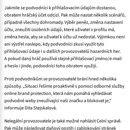
Jakmile se podvodníci k přihlašovacím údajům dostanou,
obratem hráčský účet odcizí. Pak může nastat několik scénářů,
případně všechny dohromady. Výběr peněz, změna nastavení
účtu, zneužití osobních údajů, které uživatel v profilu má,
změna hesla, aby se uživatel k účtu už nedostal. Výjimkou není
ani výstřel naslepo, kdy podvodníci zkusí využít tyto
přihlašovací údaje i u dalších provozovatelů hazardních her.
A pokud daný hráč používá stejné přihlašovací jméno/e-mail
a heslo i jinde, podvodníci toho obratem využijí.
Proti podvodníkům se provozovatelé brání hned několika
způsoby. „Situaci řešíme proaktivně s pomocí odborné služby
online brand protection, která nám pomáhá vyhledávat
podvodné weby zneužívající naši značku a blokovat je,“
informuje Dita Stejskalová.
Nelegální provozovatele je také možné nahlásit Celní správě.
Pak může následovat daňový postih i zablokování stránek