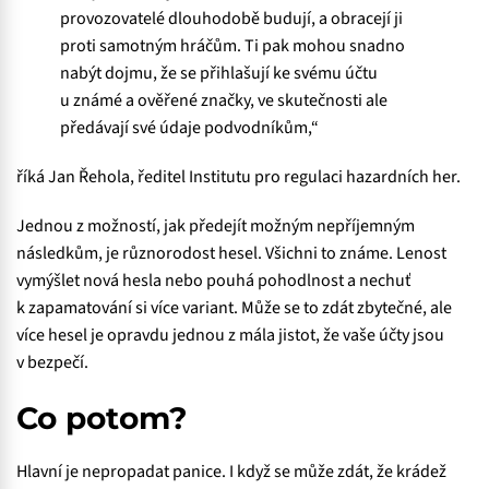
provozovatelé dlouhodobě budují, a obracejí ji
proti samotným hráčům. Ti pak mohou snadno
nabýt dojmu, že se přihlašují ke svému účtu
u známé a ověřené značky, ve skutečnosti ale
předávají své údaje podvodníkům,“
říká Jan Řehola, ředitel Institutu pro regulaci hazardních her.
Jednou z možností, jak předejít možným nepříjemným
následkům, je různorodost hesel. Všichni to známe. Lenost
vymýšlet nová hesla nebo pouhá pohodlnost a nechuť
k zapamatování si více variant. Může se to zdát zbytečné, ale
více hesel je opravdu jednou z mála jistot, že vaše účty jsou
v bezpečí.
Co potom?
Hlavní je nepropadat panice. I když se může zdát, že krádež