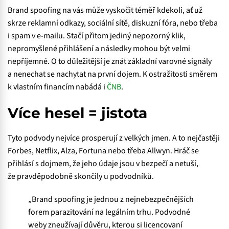
Brand spoofing na vás může vyskočit téměř kdekoli, ať už
skrze reklamní odkazy, sociální sítě, diskuzní fóra, nebo třeba
i spam v e-mailu. Stačí přitom jediný nepozorný klik,
nepromyšlené přihlášení a následky mohou být velmi
nepříjemné. O to důležitější je znát základní varovné signály
a nenechat se nachytat na první dojem. K ostražitosti směrem
k vlastním financím nabádá i
ČNB
.
Více hesel = jistota
Tyto podvody nejvíce prosperují z velkých jmen. A to nejčastěji
Forbes, Netflix, Alza, Fortuna nebo třeba Allwyn. Hráč se
přihlásí s dojmem, že jeho údaje jsou v bezpečí a netuší,
že pravděpodobně skončily u podvodníků.
„Brand spoofing je jednou z nejnebezpečnějších
forem parazitování na legálním trhu. Podvodné
weby zneužívají důvěru, kterou si licencovaní