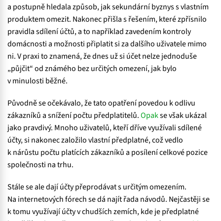
a postupně hledala způsob, jak sekundární byznys s vlastním
produktem omezit. Nakonec přišla s řešením, které zpřísnilo
pravidla sdílení účtů, a to například zavedením kontroly
domácnosti a možnosti připlatit si za dalšího uživatele mimo
ni. V praxi to znamená, že dnes už si účet nelze jednoduše
„půjčit“ od známého bez určitých omezení, jak bylo
v minulosti běžné.
Původně se očekávalo, že tato opatření povedou k odlivu
zákazníků a snížení počtu předplatitelů.
Opak
se však ukázal
jako pravdivý. Mnoho uživatelů, kteří dříve využívali sdílené
účty, si nakonec založilo vlastní předplatné, což vedlo
k nárůstu počtu platících zákazníků a posílení celkové pozice
společnosti na trhu.
Stále se ale dají účty přeprodávat s určitým omezením.
Na internetových fórech se dá najít řada návodů. Nejčastěji se
k tomu využívají účty v chudších zemích, kde je předplatné