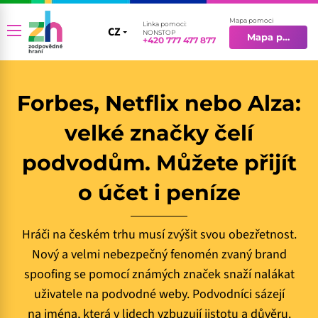
Mapa pomoci
Linka pomoci:
CZ
CZ
NONSTOP
Mapa pomoci
+420 777 477 877
EN
Forbes, Netflix nebo Alza:
velké značky čelí
podvodům. Můžete přijít
o účet i peníze
Hráči na českém trhu musí zvýšit svou obezřetnost.
Nový a velmi nebezpečný fenomén zvaný brand
spoofing se pomocí známých značek snaží nalákat
uživatele na podvodné weby. Podvodníci sázejí
na jména, která v lidech vzbuzují jistotu a důvěru.