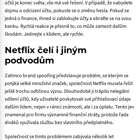
účtů je konec světa, vše má své řešení. V případě, že nabydete
dojmu o odcizení účtu, pokuste se o změnu hesla. Pokud se
jedná o finance, ihned si zablokujte účty a obraťte se na svou
banku. Rychlá reakce je přesně to, co může zamezit dalším
škodám. Jednejte s klidem, ale rychle.
Netflix čelí i jiným
podvodům
Zatímco brand spoofing představuje problém, se kterým se
potýká velké množství značek, společnost Netflix musela řešit
ještě trochu odlišnou výzvu. Dlouhodobě ji trápilo nelegální
sdílení účtů, kdy uživatelé poskytovali své přihlašovací údaje
dalším lidem, nejen v rámci známosti, ale i za úplatu. Tento jev
znamenal pro firmu významné finanční ztráty, protože řada
diváků využívala službu bez vlastního předplatného.
Společnost se tímto problémem zabývala několik let