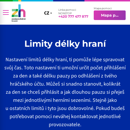
Mapa pomoci
Linka pomoci:
CZ
CZ
NONSTOP
Mapa pomoci
+420 777 477 877
EN
Limity délky hraní
Nastavení limitů délky hraní, ti pomůže lépe spravovat
svůj čas. Toto nastavení ti umožní určit počet přihlášení
za den a také délku pauzy po odhlášení z tvého
hráčského účtu. Můžeš si snadno stanovit, kolikrát
za den se chceš přihlásit a jak dlouhou pauzu si přeješ
mezi jednotlivými herními sezeními. Stejně jako
u ostatních limitů i tyto jsou dobrovolné. Pokud budeš
potřebovat pomoci neváhej kontaktovat jednotlivé
provozovatele.