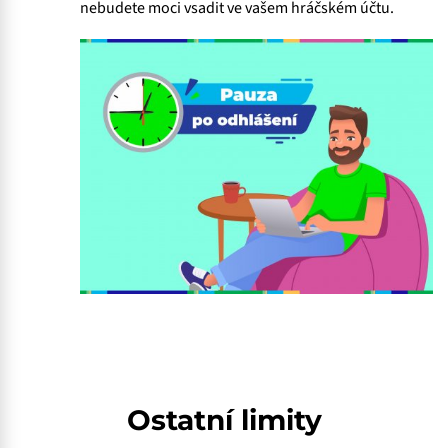
nebudete moci vsadit ve vašem hráčském účtu.
Ostatní limity