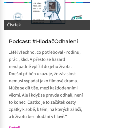
Čtvrtek
Podcast: #HlodačOdhalení
„Měl všechno, co potřeboval - rodinu,
práci, klid. A přesto se hazard
nenápadně vplížil do jeho života.
Dnešní příběh ukazuje, že závislost
nemusí vypadat jako filmové drama.
Může se dít tiše, mezi každodenními
věcmi. Ale i když se pravda odhalí, není
to konec. Častko je to začátek cesty
zpátky k sobě, k těm, na kterých záleží,
a k životu bez hlodání v hlavě.“