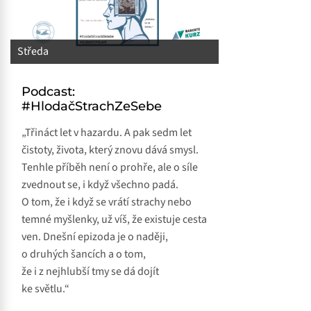
Středa
Podcast:
#HlodačStrachZeSebe
„Třináct let v hazardu. A pak sedm let
čistoty, života, který znovu dává smysl.
Tenhle příběh není o prohře, ale o síle
zvednout se, i když všechno padá.
O tom, že i když se vrátí strachy nebo
temné myšlenky, už víš, že existuje cesta
ven. Dnešní epizoda je o naději,
o druhých šancích a o tom,
že i z nejhlubší tmy se dá dojít
ke světlu.“