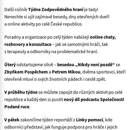
Další ročník
Týdne Zodpovědného hraní
je tady!
Nenechte si ujít zajímavé besedy, dny otevřených dveří
a online aktivity po celé České republice.
Poradny a organizace po celý týden nabízejí
online chaty,
rozhovory a konzultace
– jak se samotnými hráči, tak
s terapeuty a odborníky na problematické hraní.
Úterý
odstartujeme silně –
besedou „Nikdy není pozdě“
se
Zbyňkem Pospěchem
a
Petrem Míkou
, dvěma sportovci, kteří
otevřeně mluví o svých životních pádech i cestě zpět.
V průběhu týdne
se můžete zapojit do různých aktivit po celé
republice a každý den si pustit
nový díl podcastu Společnosti
Podané ruce
.
V pátek
zakončíme týden reportáží z
Linky pomoci
, kde
odborníci představí, jak funguje podpora pro hráče i jejich