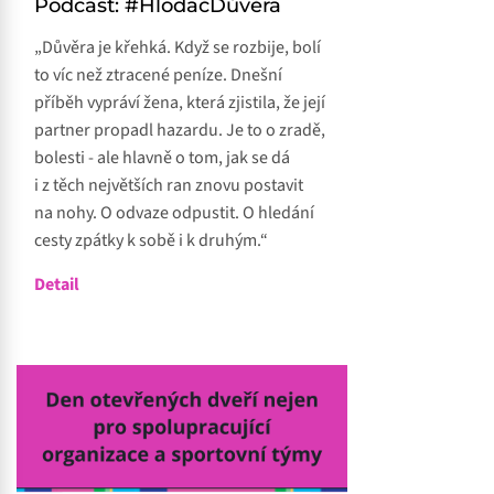
Podcast: #HlodačDůvěra
„Důvěra je křehká. Když se rozbije, bolí
to víc než ztracené peníze. Dnešní
příběh vypráví žena, která zjistila, že její
partner propadl hazardu. Je to o zradě,
bolesti - ale hlavně o tom, jak se dá
i z těch největších ran znovu postavit
na nohy. O odvaze odpustit. O hledání
cesty zpátky k sobě i k druhým.“
Detail