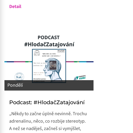
Detail
Pondělí
Podcast: #HlodačZatajování
„Někdy to začne úplně nevinně. Trochu
adrenalinu, něco, co rozbije stereotyp.
A než se naděješ, začneš si vymýšlet,