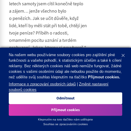
letech samoty jsem cítil konečně teplo
a zájem… jenže všechno bylo
o penězích. Jak se učit důvěře, když
lidé, kteří by měli stát při tobě, chtějí jen
tvoje peníze? Příběh o radosti,
omamném pocitu uznání a tvrdém
probuzení - lekce, kterou si nevybereš.“
×
Na našem webu používáme soubory cookies pro zajištění plné
Detail
funkčnosti a vašeho pohodlí, k statistickým účelům a také k cílení
reklamy. Bez některých cookies náš web nemůže fungovat, žádné
cookies s vašimi osobními údaji ale nebudou použite do momentu,
než udělíte svůj souhlas klepnutím na tlačítko
Přijmout cookies.
Informace o zpracování osobních údajů
|
Změnit nastavení
souborů cookies
Odmítnout
Přijmout cookies
Klepnutím na toto tlačítko nám udělujete
Souhlas se zpracováním cookies