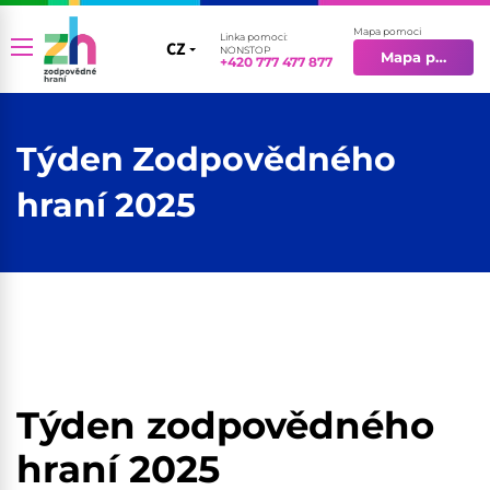
Mapa pomoci
Linka pomoci:
CZ
CZ
NONSTOP
Mapa pomoci
+420 777 477 877
EN
Týden Zodpovědného
hraní 2025
Týden zodpovědného
hraní 2025