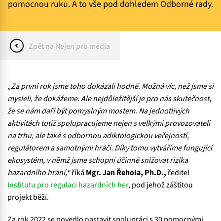
pomocnou ruku. A to vše pod dohledem Odborné rady.
Zpět na Nejen pro média
„Za první rok jsme toho dokázali hodně. Možná víc, než jsme si
mysleli, že dokážeme. Ale nejdůležitější je pro nás skutečnost,
že se nám daří být pomyslným mostem. Na jednotlivých
aktivitách totiž spolupracujeme nejen s velkými provozovateli
na trhu, ale také s odbornou adiktologickou veřejností,
regulátorem a samotnými hráči. Díky tomu vytváříme fungující
ekosystém, v němž jsme schopni účinně snižovat rizika
hazardního hraní,“
říká
Mgr. Jan Řehola, Ph.D.,
ředitel
Institutu pro regulaci hazardních her
, pod jehož záštitou
projekt běží.
Za rok 2022 se povedlo nastavit spolupráci s 30 pomocnými