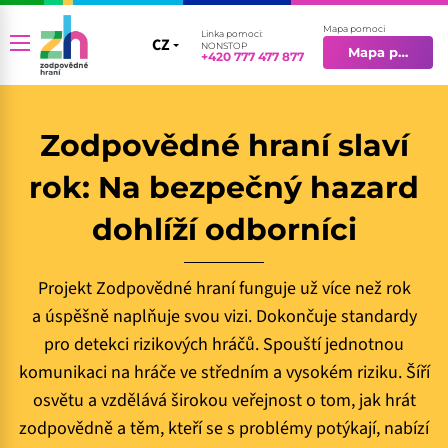
Mapa pomoci
Linka pomoci:
CZ
CZ
NONSTOP
Mapa pomoci
+420 777 477 877
EN
Zodpovědné hraní slaví
rok: Na bezpečný hazard
dohlíží odborníci
Projekt Zodpovědné hraní funguje už více než rok
a úspěšně naplňuje svou vizi. Dokončuje standardy
pro detekci rizikových hráčů. Spouští jednotnou
komunikaci na hráče ve středním a vysokém riziku. Šíří
osvětu a vzdělává širokou veřejnost o tom, jak hrát
zodpovědně a těm, kteří se s problémy potýkají, nabízí