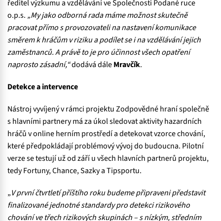
ředitel výzkumu a vzdělávání ve Společnosti Podané ruce
o.p.s.
„My jako odborná rada máme možnost skutečně
pracovat přímo s provozovateli na nastavení komunikace
směrem k hráčům v riziku a podílet se i na vzdělávání jejich
zaměstnanců. A právě to je pro účinnost všech opatření
naprosto zásadní,“
dodává dále
Mravčík
.
Detekce a intervence
Nástroj vyvíjený v rámci projektu Zodpovědné hraní společně
s hlavními partnery má za úkol sledovat aktivity hazardních
hráčů v online herním prostředí a detekovat vzorce chování,
které předpokládají problémový vývoj do budoucna. Pilotní
verze se testují už od září u všech hlavních partnerů projektu,
tedy Fortuny, Chance, Sazky a Tipsportu.
„
V první čtvrtletí příštího roku budeme připraveni představit
finalizované jednotné standardy pro detekci rizikového
chování ve třech rizikových skupinách – s nízkým, středním