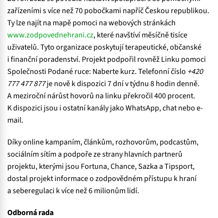
zařízeními s více než 70 pobočkami napříč Českou republikou.
Ty lze najít na mapě pomoci na webových stránkách
www.zodpovednehrani.cz
, které navštíví měsíčně tisíce
uživatelů. Tyto organizace poskytují terapeutické, občanské
i finanční poradenství. Projekt podpořil rovněž Linku pomoci
Společnosti Podané ruce: Naberte kurz. Telefonní číslo
+420
777 477 877
je nově k dispozici 7 dní v týdnu 8 hodin denně.
A meziroční nárůst hovorů na linku překročil 400 procent.
K dispozici jsou i ostatní kanály jako WhatsApp, chat nebo e-
mail.
Díky online kampaním, článkům, rozhovorům, podcastům,
sociálním sítím a podpoře ze strany hlavních partnerů
projektu, kterými jsou Fortuna, Chance, Sazka a Tipsport,
dostal projekt informace o zodpovědném přístupu k hraní
a seberegulaci k více než 6 milionům lidí.
Odborná rada