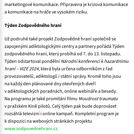
marketingové komunikace. Připravena je krizová komunikace
a komunikace na hráče ve vysokém riziku.
Týden Zodpovědného hraní
Už podruhé také projekt Zodpovědné hraní společně se
zapojenými adiktologickými centry a partnery pořádá Týden
zodpovědného hraní, který probíhá od 7. do 13. listopadu.
Týden odstartoval pondělní
Národní konferencí k hazardnímu
hraní – VIZE 2024
, která byla určena odborníkům z řad
provozovatelů, adiktologů i státní správy. Kromě toho jsou
na každý den plánované dny otevřených dveří
v adiktologických poradnách, online webináře a besedy.
Na programu je také promítání filmu
Moudrost traumatu
v pražském Kině pilotů. Celý týden pak bude doprovázet
rozsáhlá televizní i online kampaň. Kompletní program je
k dispozici na webových stránkách projektu
www.zodpovednehrani.cz
.