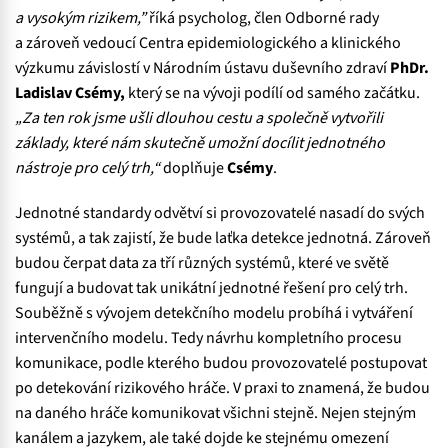
a vysokým rizikem,”
říká psycholog, člen Odborné rady
a zároveň vedoucí Centra epidemiologického a klinického
výzkumu závislostí v Národním ústavu duševního zdraví
PhDr.
Ladislav Csémy,
který se na vývoji podílí od samého začátku.
„Za ten rok jsme ušli dlouhou cestu a společně vytvořili
základy, které nám skutečně umožní docílit jednotného
nástroje pro celý trh,“
doplňuje
Csémy
.
Jednotné standardy odvětví si provozovatelé nasadí do svých
systémů, a tak zajistí, že bude laťka detekce jednotná. Zároveň
budou čerpat data za tří různých systémů, které ve světě
fungují a budovat tak unikátní jednotné řešení pro celý trh.
Souběžně s vývojem detekčního modelu probíhá i vytváření
intervenčního modelu. Tedy návrhu kompletního procesu
komunikace, podle kterého budou provozovatelé postupovat
po detekování rizikového hráče. V praxi to znamená, že budou
na daného hráče komunikovat všichni stejně. Nejen stejným
kanálem a jazykem, ale také dojde ke stejnému omezení