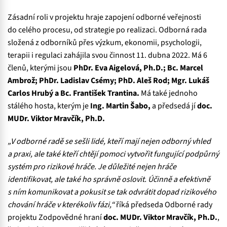
Zásadní roli v projektu hraje zapojení odborné veřejnosti
do celého procesu, od strategie po realizaci. Odborná rada
složená z odborníků přes výzkum, ekonomii, psychologii,
terapii i regulaci zahájila svou činnost 11. dubna 2022. Má 6
členů, kterými jsou
PhDr. Eva Aigelová, Ph.D.; Bc. Marcel
Ambrož; PhDr. Ladislav Csémy; PhD. Aleš Rod; Mgr. Lukáš
Carlos Hrubý a Bc. František Trantina.
Má také jednoho
stálého hosta, kterým je
Ing. Martin Šabo,
a předsedá jí
doc.
MUDr. Viktor Mravčík, Ph.D.
„V odborné radě se sešli lidé, kteří mají nejen odborný vhled
a praxi, ale také kteří chtějí pomoci vytvořit fungující podpůrný
systém pro rizikové hráče. Je důležité nejen hráče
identifikovat, ale také ho správně oslovit. Účinně a efektivně
s ním komunikovat a pokusit se tak odvrátit dopad rizikového
chování hráče v kterékoliv fázi,“
říká předseda Odborné rady
projektu Zodpovědné hraní
doc. MUDr. Viktor Mravčík, Ph.D.
,