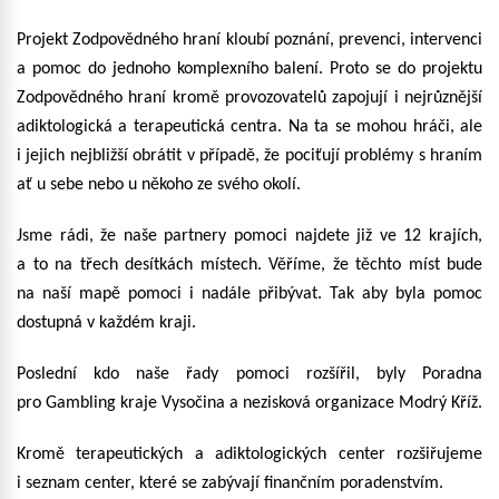
Projekt Zodpovědného hraní kloubí poznání, prevenci, intervenci
a pomoc do jednoho komplexního balení. Proto se do projektu
Zodpovědného hraní kromě provozovatelů zapojují i nejrůznější
adiktologická a terapeutická centra. Na ta se mohou hráči, ale
i jejich nejbližší obrátit v případě, že pociťují problémy s hraním
ať u sebe nebo u někoho ze svého okolí.
Jsme rádi, že naše partnery pomoci najdete již ve 12 krajích,
a to na třech desítkách místech. Věříme, že těchto míst bude
na naší mapě pomoci i nadále přibývat. Tak aby byla pomoc
dostupná v každém kraji.
Poslední kdo naše řady pomoci rozšířil, byly Poradna
pro Gambling kraje Vysočina a nezisková organizace Modrý Kříž.
Kromě terapeutických a adiktologických center rozšiřujeme
i seznam center, které se zabývají finančním poradenstvím.