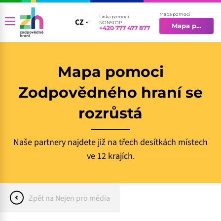
Mapa pomoci
Linka pomoci:
CZ
CZ
NONSTOP
Mapa pomoci
+420 777 477 877
EN
Mapa pomoci
Zodpovědného hraní se
rozrůstá
Naše partnery najdete již na třech desítkách místech
ve 12 krajích.
Zpět na Nejen pro média