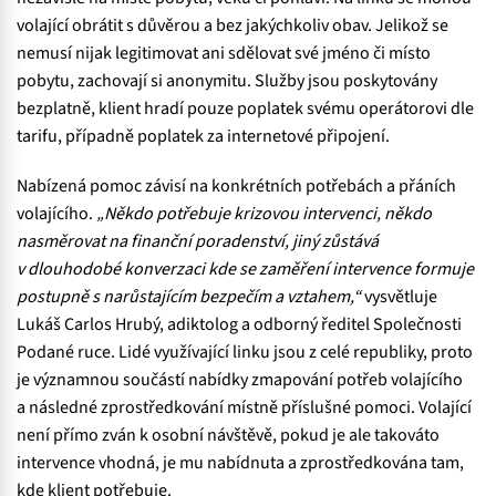
volající obrátit s důvěrou a bez jakýchkoliv obav. Jelikož se
nemusí nijak legitimovat ani sdělovat své jméno či místo
pobytu, zachovají si anonymitu. Služby jsou poskytovány
bezplatně, klient hradí pouze poplatek svému operátorovi dle
tarifu, případně poplatek za internetové připojení.
Nabízená pomoc závisí na konkrétních potřebách a přáních
volajícího.
„Někdo potřebuje krizovou intervenci, někdo
nasměrovat na finanční poradenství, jiný zůstává
v dlouhodobé konverzaci kde se zaměření intervence formuje
postupně s narůstajícím bezpečím a vztahem,“
vysvětluje
Lukáš Carlos Hrubý, adiktolog a odborný ředitel Společnosti
Podané ruce. Lidé využívající linku jsou z celé republiky, proto
je významnou součástí nabídky zmapování potřeb volajícího
a následné zprostředkování místně příslušné pomoci. Volající
není přímo zván k osobní návštěvě, pokud je ale takováto
intervence vhodná, je mu nabídnuta a zprostředkována tam,
kde klient potřebuje.