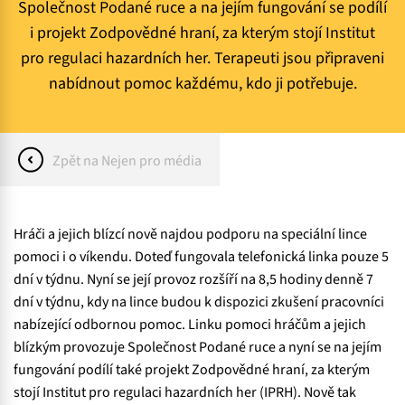
Společnost Podané ruce a na jejím fungování se podílí
i projekt Zodpovědné hraní, za kterým stojí Institut
pro regulaci hazardních her. Terapeuti jsou připraveni
nabídnout pomoc každému, kdo ji potřebuje.
Zpět na Nejen pro média
Hráči a jejich blízcí nově najdou podporu na speciální lince
pomoci i o víkendu. Doteď fungovala telefonická linka pouze 5
dní v týdnu. Nyní se její provoz rozšíří na 8,5 hodiny denně 7
dní v týdnu, kdy na lince budou k dispozici zkušení pracovníci
nabízející odbornou pomoc. Linku pomoci hráčům a jejich
blízkým provozuje Společnost Podané ruce a nyní se na jejím
fungování podílí také projekt Zodpovědné hraní, za kterým
stojí Institut pro regulaci hazardních her (IPRH). Nově tak