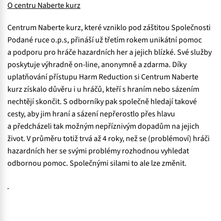
O centru Naberte kurz
Centrum Naberte kurz, které vzniklo pod záštitou Společnosti
Podané ruce o.p.s, přináší už třetím rokem unikátní pomoc
a podporu pro hráče hazardních her a jejich blízké. Své služby
poskytuje výhradně on-line, anonymně a zdarma. Díky
uplatňování přístupu Harm Reduction si Centrum Naberte
kurz získalo důvěru i u hráčů, kteří s hraním nebo sázením
nechtějí skončit. S odborníky pak společně hledají takové
cesty, aby jim hraní a sázení nepřerostlo přes hlavu
a předcházeli tak možným nepříznivým dopadům na jejich
život. V průměru totiž trvá až 4 roky, než se (problémoví) hráči
hazardních her se svými problémy rozhodnou vyhledat
odbornou pomoc. Společnými silami to ale lze změnit.