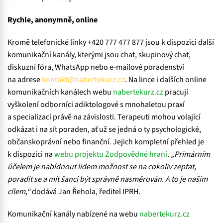
Rychle, anonymně, online
Kromě telefonické linky +420 777 477 877 jsou k dispozici další
komunikační kanály, kterými jsou chat, skupinový chat,
diskuzní fóra, WhatsApp nebo e-mailové poradenství
na adrese
kontakt@nabertekurz.cz
. Na lince i dalších online
komunikačních kanálech webu
nabertekurz.cz
pracují
vyškolení odborníci adiktologové s mnohaletou praxí
a specializací právě na závislosti. Terapeuti mohou volající
odkázat i na síť poraden, ať už se jedná o ty psychologické,
občanskoprávní nebo finanční. Jejich kompletní přehled je
k dispozici na
webu projektu Zodpovědné hraní
.
„Primárním
účelem je nabídnout lidem možnost se na cokoliv zeptat,
poradit se a mít šanci být správně nasměrován. A to je naším
cílem,“
dodává Jan Řehola, ředitel IPRH.
Komunikační kanály nabízené na webu
nabertekurz.cz