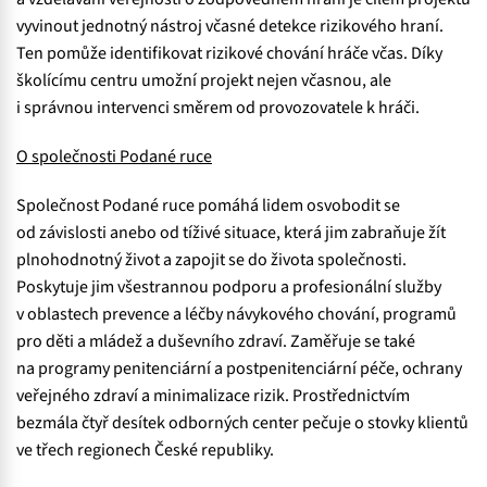
vyvinout jednotný nástroj včasné detekce rizikového hraní.
Ten pomůže identifikovat rizikové chování hráče včas. Díky
školícímu centru umožní projekt nejen včasnou, ale
i správnou intervenci směrem od provozovatele k hráči.
O společnosti Podané ruce
Společnost Podané ruce pomáhá lidem osvobodit se
od závislosti anebo od tíživé situace, která jim zabraňuje žít
plnohodnotný život a zapojit se do života společnosti.
Poskytuje jim všestrannou podporu a profesionální služby
v oblastech prevence a léčby návykového chování, programů
pro děti a mládež a duševního zdraví. Zaměřuje se také
na programy penitenciární a postpenitenciární péče, ochrany
veřejného zdraví a minimalizace rizik. Prostřednictvím
bezmála čtyř desítek odborných center pečuje o stovky klientů
ve třech regionech České republiky.