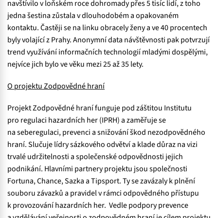
navštívilo v loňském roce dohromady přes 5 tisíc lidí, z toho
jedna šestina zůstala v dlouhodobém a opakovaném
kontaktu. Častěji se na linku obracely ženy a ve 40 procentech
byly volající z Prahy. Anonymní data návštěvnosti pak potvrzují
trend využívání informačních technologií mladými dospělými,
nejvíce jich bylo ve věku mezi 25 až 35 lety.
O projektu Zodpovědné hraní
Projekt Zodpovědné hraní funguje pod záštitou Institutu
pro regulaci hazardních her (IPRH) a zaměřuje se
na seberegulaci, prevenci a snižování škod nezodpovědného
hraní. Slučuje lídry sázkového odvětví a klade důraz na vizi
trvalé udržitelnosti a společenské odpovědnosti jejich
podnikání. Hlavními partnery projektu jsou společnosti
Fortuna, Chance, Sazka a Tipsport. Ty se zavázaly k plnění
souboru závazků a pravidel v rámci odpovědného přístupu
k provozování hazardních her. Vedle podpory prevence
a vzdělávání veřejnosti o zodpovědném hraní je cílem projektu