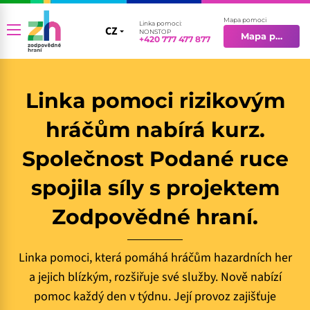
Mapa pomoci
Linka pomoci:
CZ
CZ
NONSTOP
Mapa pomoci
+420 777 477 877
EN
Linka pomoci rizikovým
hráčům nabírá kurz.
Společnost Podané ruce
spojila síly s projektem
Zodpovědné hraní.
Linka pomoci, která pomáhá hráčům hazardních her
a jejich blízkým, rozšiřuje své služby. Nově nabízí
pomoc každý den v týdnu. Její provoz zajišťuje