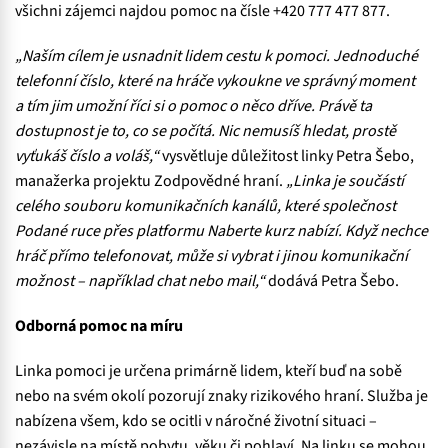
všichni zájemci najdou pomoc na čísle +420 777 477 877.
„Naším cílem je usnadnit lidem cestu k pomoci. Jednoduché
telefonní číslo, které na hráče vykoukne ve správný moment
a tím jim umožní říci si o pomoc o něco dříve. Právě ta
dostupnost je to, co se počítá. Nic nemusíš hledat, prostě
vyťukáš číslo a voláš,“
vysvětluje důležitost linky Petra Šebo,
manažerka projektu Zodpovědné hraní.
„Linka je součástí
celého souboru komunikačních kanálů, které společnost
Podané ruce přes platformu Naberte kurz nabízí. Když nechce
hráč přímo telefonovat, může si vybrat i jinou komunikační
možnost – například chat nebo mail,“
dodává Petra Šebo.
Odborná pomoc na míru
Linka pomoci je určena primárně lidem, kteří buď na sobě
nebo na svém okolí pozorují znaky rizikového hraní. Služba je
nabízena všem, kdo se ocitli v náročné životní situaci –
nezávisle na místě pobytu, věku či pohlaví. Na linku se mohou