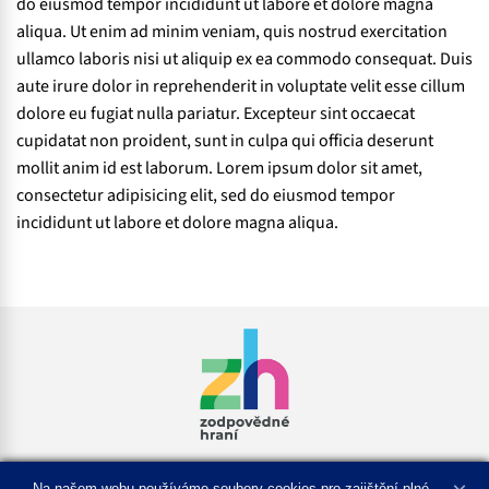
do eiusmod tempor incididunt ut labore et dolore magna
aliqua. Ut enim ad minim veniam, quis nostrud exercitation
ullamco laboris nisi ut aliquip ex ea commodo consequat. Duis
aute irure dolor in reprehenderit in voluptate velit esse cillum
dolore eu fugiat nulla pariatur. Excepteur sint occaecat
cupidatat non proident, sunt in culpa qui officia deserunt
mollit anim id est laborum. Lorem ipsum dolor sit amet,
consectetur adipisicing elit, sed do eiusmod tempor
incididunt ut labore et dolore magna aliqua.
Na našem webu používáme soubory cookies pro zajištění plné