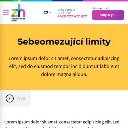
Mapa pomoci
Linka pomoci:
CZ
CZ
NONSTOP
Mapa pomoci
+420 777 477 877
EN
Sebeomezující limity
Lorem ipsum dolor sit amet, consectetur adipiscing
elit, sed do eiusmod tempor incididunt ut labore et
dolore magna aliqua.
Zpět
Lorem ipsum dolor sit amet, consectetur adipisicing elit, sed