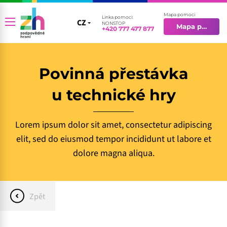
Mapa pomoci
Linka pomoci:
CZ
CZ
NONSTOP
Mapa pomoci
+420 777 477 877
EN
Povinná přestávka
u technické hry
Lorem ipsum dolor sit amet, consectetur adipiscing
elit, sed do eiusmod tempor incididunt ut labore et
dolore magna aliqua.
Zpět