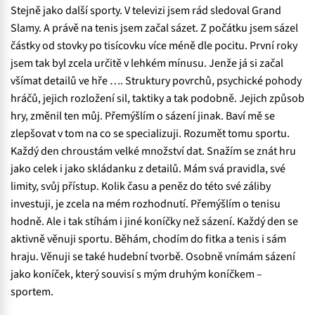
Stejně jako další sporty. V televizi jsem rád sledoval Grand
Slamy. A právě na tenis jsem začal sázet. Z počátku jsem sázel
částky od stovky po tisícovku více méně dle pocitu. První roky
jsem tak byl zcela určitě v lehkém mínusu. Jenže já si začal
všímat detailů ve hře …. Struktury povrchů, psychické pohody
hráčů, jejich rozložení sil, taktiky a tak podobně. Jejich způsob
hry, změnil ten můj. Přemýšlím o sázení jinak. Baví mě se
zlepšovat v tom na co se specializuji. Rozumět tomu sportu.
Každý den chroustám velké množství dat. Snažím se znát hru
jako celek i jako skládanku z detailů. Mám svá pravidla, své
limity, svůj přístup. Kolik času a peněz do této své záliby
investuji, je zcela na mém rozhodnutí. Přemýšlím o tenisu
hodně. Ale i tak stíhám i jiné koníčky než sázení. Každý den se
aktivně věnuji sportu. Běhám, chodím do fitka a tenis i sám
hraju. Věnuji se také hudební tvorbě. Osobně vnímám sázení
jako koníček, který souvisí s mým druhým koníčkem –
sportem.