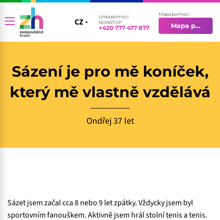
Mapa pomoci
Linka pomoci:
CZ
CZ
NONSTOP
Mapa pomoci
+420 777 477 877
EN
Sázení je pro mě koníček,
který mě vlastně vzdělává
Ondřej 37 let
Sázet jsem začal cca 8 nebo 9 let zpátky. Vždycky jsem byl
sportovním fanouškem. Aktivně jsem hrál stolní tenis a tenis.